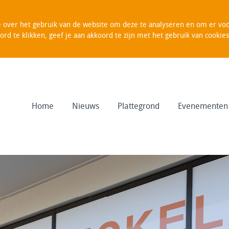
over het gebruik van de website om deze te analyseren en om er voor
oord te klikken, geef je aan akkoord te zijn met het gebruik van cooki
Home
Nieuws
Plattegrond
Evenementen