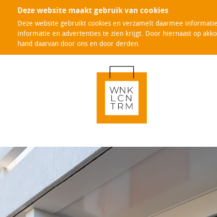
Deze website maakt gebruik van cookies
Deze website gebruikt cookies en verzamelt daarmee informatie 
informatie en advertenties te zien krijgt. Door hiernaast op akk
hand daarvan door ons en door derden.