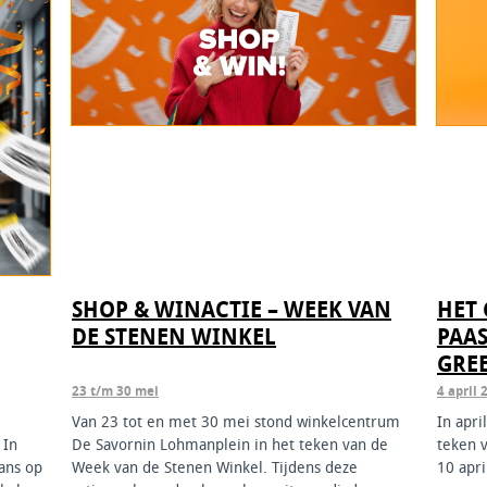
SHOP & WINACTIE – WEEK VAN
HET 
DE STENEN WINKEL
PAA
GREE
23 t/m 30 mei
4 april 
Van 23 tot en met 30 mei stond winkelcentrum
In apri
 In
De Savornin Lohmanplein in het teken van de
teken v
ans op
Week van de Stenen Winkel. Tijdens deze
10 apr