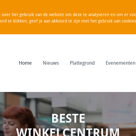
over het gebruik van de website om deze te analyseren en om er voor
oord te klikken, geef je aan akkoord te zijn met het gebruik van cooki
Home
Nieuws
Plattegrond
Evenementen