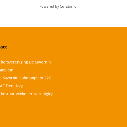
Powered by Curator.io
act
liersvereniging De Savornin
anplein
e Savornin Lohmanplein 22C
 AC Den Haag
. bestuur winkeliersvereniging