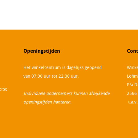
Openingstijden
Cont
Het winkelcentrum is dagelijks geopend
Winke
van 07:00 uur tot 22:00 uur.
Lohm
P/a D
erse
Individuele ondernemers kunnen afwijkende
2566
openingstijden hanteren.
t.a.v