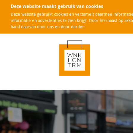
Deze website maakt gebruik van cookies
Deze website gebruikt cookies en verzamelt daarmee informatie 
informatie en advertenties te zien krijgt. Door hiernaast op akk
hand daarvan door ons en door derden.