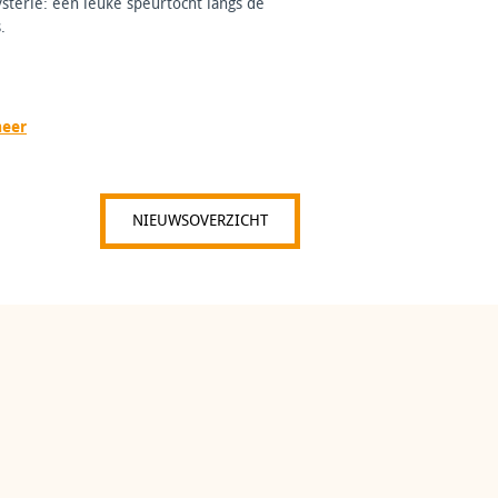
sterie: een leuke speurtocht langs de
.
meer
NIEUWSOVERZICHT