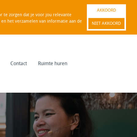
AKKOORD
 te zorgen dat je voor jou relevante
es en het verzamelen van informatie aan de
NIET AKKOORD
Contact
Ruimte huren
WINKELEN IN