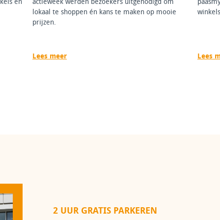
kels en
actieweek werden bezoekers uitgenodigd om
paasmy
lokaal te shoppen én kans te maken op mooie
winkels
prijzen.
Lees meer
Lees 
2 UUR GRATIS PARKEREN