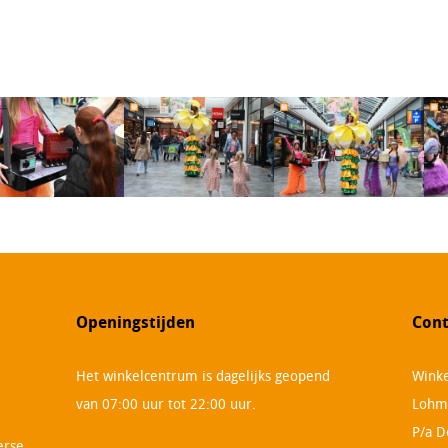
Openingstijden
Cont
Het winkelcentrum is dagelijks geopend
Winke
van 07:00 uur tot 22:00 uur.
Lohm
P/a D
erse