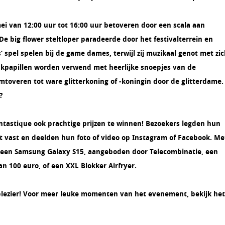
mei van 12:00 uur tot 16:00 uur betoveren door een scala aan
e big flower steltloper paradeerde door het festivalterrein en
 spel spelen bij de game dames, terwijl zij muzikaal genot met zi
papillen worden verwend met heerlijke snoepjes van de
toveren tot ware glitterkoning of -koningin door de glitterdame.
?
antastique ook prachtige prijzen te winnen! Bezoekers legden hun
t vast en deelden hun foto of video op Instagram of Facebook. Me
p een Samsung Galaxy S15, aangeboden door Telecombinatie, een
 100 euro, of een XXL Blokker Airfryer.
plezier! Voor meer leuke momenten van het evenement, bekijk het