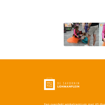
Een overdekt winkelcentrum met 40 div