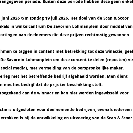
e aangegeven periode. Buiten deze periode hebben deze geen enke
juni 2026 t/m zondag 19 juli 2026. Het doel van de Scan & Scoor
inkels in winkelcentrum De Savornin Lohmanplein door middel van
 kortingen aan deelnemers die deze prijzen rechtmatig gewonnen
man te taggen in content met betrekking tot deze winactie, geef
e Savornin Lohmanplein om deze content te delen (reposten) vi
s social media), met vermelding van de oorspronkelijke maker.
erleg met het betreffende bedrijf afgehaald worden. Men dient
 met het bedrijf dat de prijs ter beschikking stelt.
n toegekend aan de winnaar en kan niet worden ingewisseld voor
tie is uitgesloten voor deelnemende bedrijven, evenals iedereen
 betrokken is bij de ontwikkeling en uitvoering van de Scan & Scoor