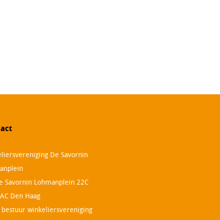
act
liersvereniging De Savornin
anplein
e Savornin Lohmanplein 22C
 AC Den Haag
. bestuur winkeliersvereniging