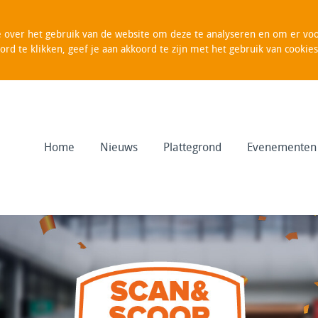
over het gebruik van de website om deze te analyseren en om er voor
oord te klikken, geef je aan akkoord te zijn met het gebruik van cooki
Home
Nieuws
Plattegrond
Evenementen