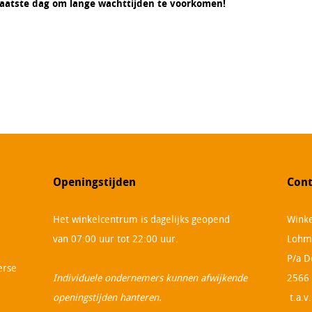
laatste dag om lange wachttijden te voorkomen!
Openingstijden
Cont
Het winkelcentrum is dagelijks geopend
Winke
van 07:00 uur tot 22:00 uur.
Lohm
P/a D
erse
Individuele ondernemers kunnen afwijkende
2566
openingstijden hanteren.
t.a.v