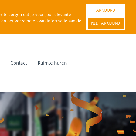
AKKOORD
 te zorgen dat je voor jou relevante
es en het verzamelen van informatie aan de
NIET AKKOORD
Contact
Ruimte huren