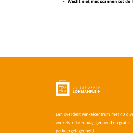
Wacht niet met scannen tot de 
Een overdekt winkelcentrum met 40 div
winkels, elke zondag geopend en gratis
parkeergelegenheid.