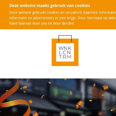
Deze website maakt gebruik van cookies
Deze website gebruikt cookies en verzamelt daarmee informatie 
informatie en advertenties te zien krijgt. Door hiernaast op akk
hand daarvan door ons en door derden.